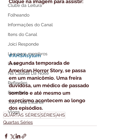
Clique na imagem para assistir:
Clube da Leitura
Folheando
Informações do Canal
Itens do Canal
Joici Responde
Live para membros
#AHSAsylum
A segunda temporada de 
Lives
American Horror Story, se passa 
Na Calada Da Noite
em um manicômio. Uma freira 
Reflexões
duvidosa, um médico de passado 
sombrio e até mesmo um 
Resenhas
exorcismo acontecem ao longo 
Tour Pela Estante
dos episódios.
Vlogs
QUARTAS SÉRIES
SÉRIES
AHS
Quartas Séries