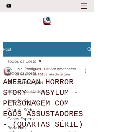
Post
Todos os posts
Joici Rodrigues - Ler Até Amanhecer
Todos os posts
21 de mar. de 2021
1 min de leitura
AMERICAN HORROR
Eu, Joici Rodrigues
STORY - ASYLUM -
Sextas Assustadoras
Não Por Acaso
PERSONAGEM COM
Quartas Séries
EGOS ASSUSTADORES
Casos Especiais
- (QUARTAS SÉRIE)
Book Haul