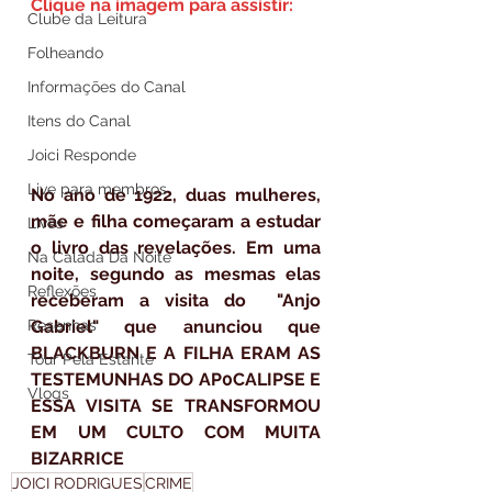
Clique na imagem para assistir:
Clube da Leitura
Folheando
Informações do Canal
Itens do Canal
Joici Responde
Live para membros
No ano de 1922, duas mulheres, 
mãe e filha começaram a estudar 
Lives
o livro das revelações. Em uma 
Na Calada Da Noite
noite, segundo as mesmas elas 
Reflexões
receberam a visita do  "Anjo 
Gabriel" que anunciou que 
Resenhas
BLACKBURN E A FILHA ERAM AS 
Tour Pela Estante
TESTEMUNHAS DO AP0CALIPSE E 
Vlogs
ESSA VISITA SE TRANSFORMOU 
EM UM CULTO COM MUITA 
BIZARRICE
JOICI RODRIGUES
CRIME