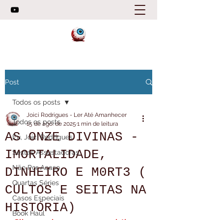
Post
Todos os posts
Joici Rodrigues - Ler Até Amanhecer
Todos os posts
15 de ago. de 2025
1 min de leitura
AS ONZE DIVINAS -
Eu, Joici Rodrigues
IMORTALIDADE,
Sextas Assustadoras
Não Por Acaso
DINHEIRO E M0RT3 (
Quartas Séries
CULTOS E SEITAS NA
Casos Especiais
HISTÓRIA)
Book Haul