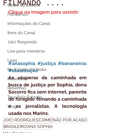
FILMANDO ....
Clube da Leitura
Clique na imagem para assistir:
Folheando
Informações do Canal
Itens do Canal
Joici Responde
Live para membros
Lives
#anasophia
#justiça
#bananeiras
Na Calada Da Noite
#atualização
As vésperas da caminhada em 
Reflexões
busca de justiça por Sophia, dona 
Resenhas
Socorro fica sem internet, parente 
Tour Pela Estante
de foragido filmando a caminhada 
e os jornalistas. A tecnologia 
Vlogs
usada nos Marins.
JOICI RODRIGUES
CRIME
NÃO POR ACASO
BRASILEIRO
ANA SOPHIA