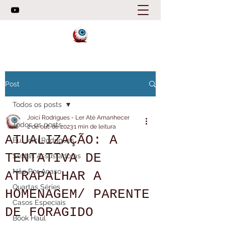
Post
Todos os posts
Joici Rodrigues - Ler Até Amanhecer
Todos os posts
2 de out. de 2023
1 min de leitura
ATUALIZAÇÃO: A
Eu, Joici Rodrigues
TENTATIVA DE
Sextas Assustadoras
Não Por Acaso
ATRAPALHAR A
Quartas Séries
HOMENAGEM/ PARENTE
Casos Especiais
DE FORAGIDO
Book Haul