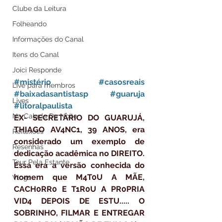
Clube da Leitura
Folheando
Informações do Canal
Itens do Canal
Joici Responde
#mistério
#casosreais
Live para membros
#baixadasantistasp
#guaruja
Lives
#litoralpaulista
Na Calada Da Noite
EX- SECRETÁRIO DO GUARUJÁ, 
THIAGO AV4NC1, 39 ANOS, era 
Reflexões
considerado um exemplo de 
Resenhas
dedicação acadêmica no DIREITO. 
Tour Pela Estante
Essa era a versão conhecida do 
homem que M4T0U A MÃE, 
Vlogs
CACH0RR0 E T1R0U A PR0PRIA 
VID4 DEPOIS DE ESTU..... O 
SOBRINHO, FILMAR E ENTREGAR 