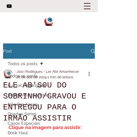
Post
Todos os posts
Joici Rodrigues - Ler Até Amanhecer
Todos os posts
28 de out. de 2024
1 min de leitura
ELE AB'S0U DO
Eu, Joici Rodrigues
SOBRINHO/GRAVOU E
Sextas Assustadoras
Não Por Acaso
ENTREGOU PARA O
Quartas Séries
IRMÃO ASSISTIR
Casos Especiais
Clique na imagem para assistir:
Book Haul