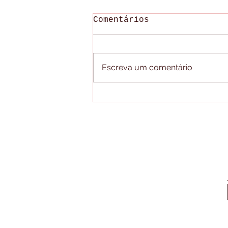
Comentários
Escreva um comentário
CASO GUSTAVO VELOSO -
PRISÕES E A COLETIVA
DOS DELEGADOS /
PALMAS (TO)