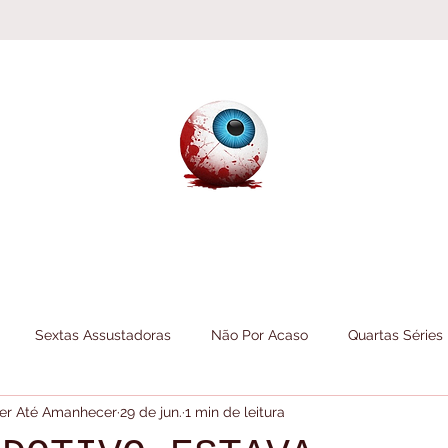
Sextas Assustadoras
Não Por Acaso
Quartas Séries
 Ler Até Amanhecer
29 de jun.
1 min de leitura
Folheando
Informações do Canal
Itens do Canal