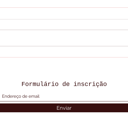
FEZ PIX PARA O
TRI
PRÓPRIO ENTERR0, MAS
MÃE
ALUGOU CARRO PARA NÃO
TUDO
SER RECONHECIDO?
MAR
GOIATUBA - GO
CAR
Formulário de inscrição
Enviar