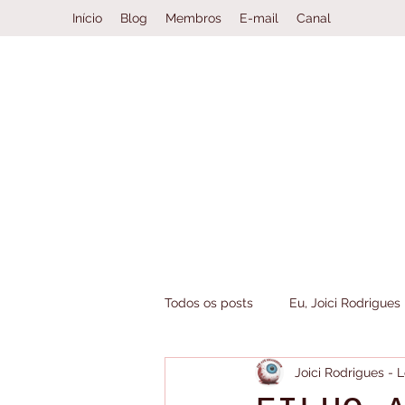
Início
Blog
Membros
E-mail
Canal
Todos os posts
Eu, Joici Rodrigues
Joici Rodrigues -
Book Haul
Clube da Leitura