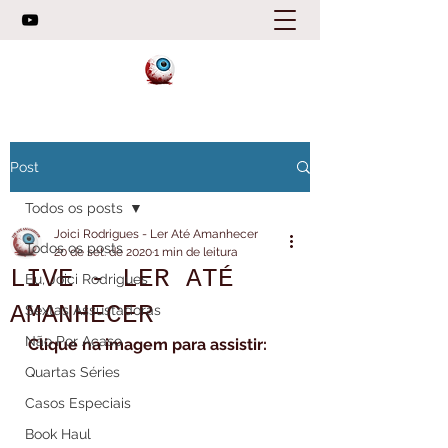
Post
Todos os posts
Joici Rodrigues - Ler Até Amanhecer
Todos os posts
20 de set. de 2020
1 min de leitura
LIVE - LER ATÉ
Eu, Joici Rodrigues
AMANHECER
Sextas Assustadoras
Não Por Acaso
Clique na imagem para assistir:
Quartas Séries
Casos Especiais
Book Haul