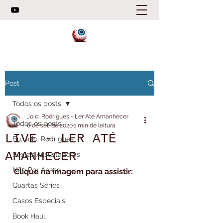
Post
Todos os posts
Joici Rodrigues - Ler Até Amanhecer
Todos os posts
6 de set. de 2020
1 min de leitura
LIVE - LER ATÉ
Eu, Joici Rodrigues
AMANHECER
Sextas Assustadoras
Não Por Acaso
Clique na imagem para assistir:
Quartas Séries
Casos Especiais
Book Haul