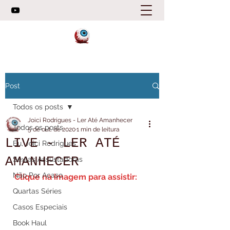
Post
Todos os posts
Joici Rodrigues - Ler Até Amanhecer
Todos os posts
5 de out. de 2020
1 min de leitura
LIVE - LER ATÉ
Eu, Joici Rodrigues
AMANHECER
Sextas Assustadoras
Não Por Acaso
Clique na imagem para assistir:
Quartas Séries
Casos Especiais
Book Haul