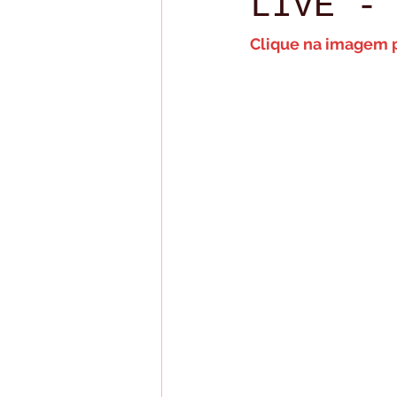
LIVE -
Live para membros
Lives
Clique na imagem pa