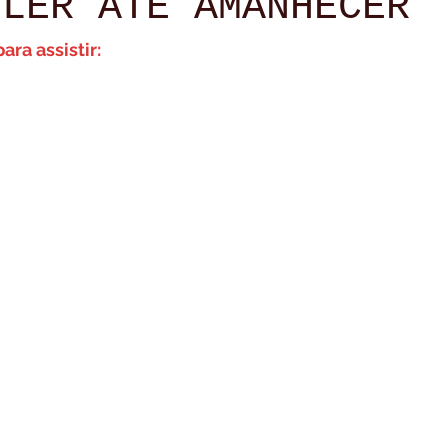
 LER ATÉ AMANHECER
Na Calada Da Noite
Reflexões
Resenhas
Tour Pel
ra assistir: