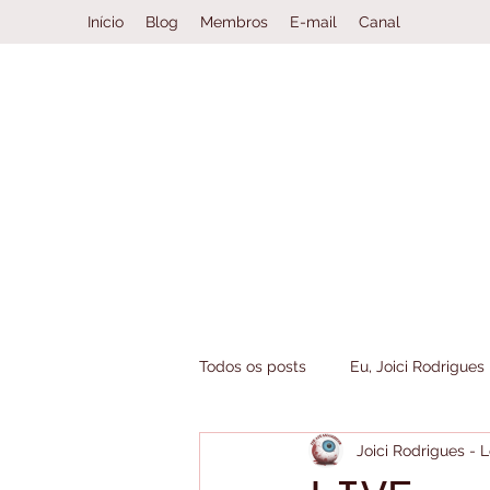
Início
Blog
Membros
E-mail
Canal
Todos os posts
Eu, Joici Rodrigues
Joici Rodrigues -
Book Haul
Clube da Leitura