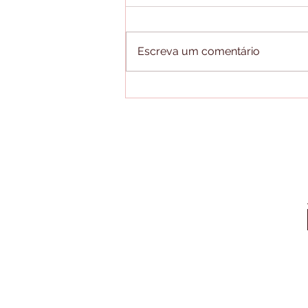
Escreva um comentário
RENÊ JUNIOR CONFESSA,
CORPO DE BEATRIZ ( O
CASO DA CASA DE VIDRO
) ENCONTRADA ...