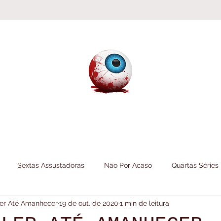
Sextas Assustadoras
Não Por Acaso
Quartas Séries
 Ler Até Amanhecer
19 de out. de 2020
1 min de leitura
Folheando
Informações do Canal
Itens do Canal