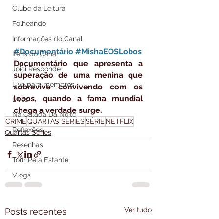
Clube da Leitura
Folheando
Informações do Canal
#Documentário
#MishaEOSLobos
Itens do Canal
Documentário que apresenta a 
Joici Responde
superação de uma menina que 
Live para membros
sobrevive convivendo com os 
lobos, quando a fama mundial 
Lives
chega a verdade surge.
Na Calada Da Noite
CRIME
QUARTAS SÉRIES
SÉRIE
NETFLIX
Reflexões
Quartas Séries
Resenhas
Tour Pela Estante
Vlogs
Ver tudo
Posts recentes