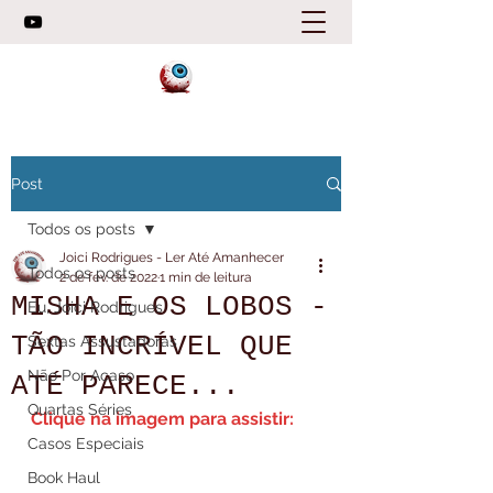
Post
Todos os posts
Joici Rodrigues - Ler Até Amanhecer
Todos os posts
2 de fev. de 2022
1 min de leitura
MISHA E OS LOBOS -
Eu, Joici Rodrigues
TÃO INCRÍVEL QUE
Sextas Assustadoras
Não Por Acaso
ATÉ PARECE...
Quartas Séries
Clique na imagem para assistir:
Casos Especiais
Book Haul