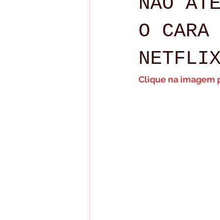
NÃO AT
Live para membros
Lives
O CARA
NETFLI
Clique na imagem pa