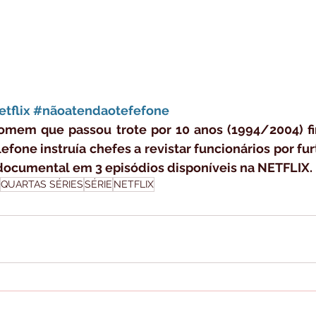
tflix
#nãoatendaotefefone
homem que passou trote por 10 anos (1994/2004) fi
elefone instruía chefes a revistar funcionários por fu
 documental em 3 episódios disponíveis na NETFLIX.
QUARTAS SÉRIES
SÉRIE
NETFLIX