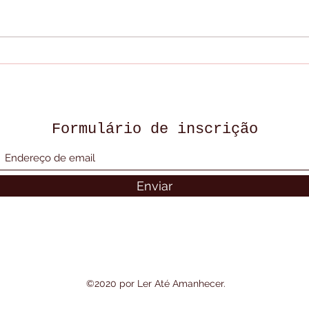
FILHO DE 2 AN0S É A
OS 
ÚNICA TESTEMUNHA -
VIZ
NETFLIX
VIZ
)
Formulário de inscrição
Enviar
©2020 por Ler Até Amanhecer.