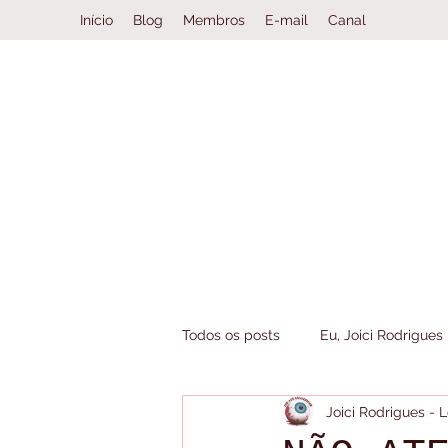
Início
Blog
Membros
E-mail
Canal
Todos os posts
Eu, Joici Rodrigues
Joici Rodrigues -
Book Haul
Clube da Leitura