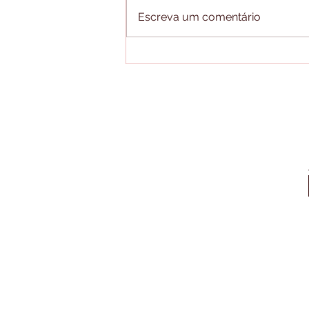
Escreva um comentário
NÃO PODE SER REAL!
AMOR TÓXIC0 (NETFLIX)