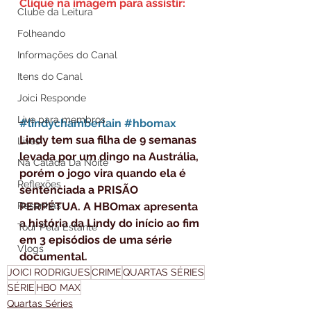
Clique na imagem para assistir:
Clube da Leitura
Folheando
Informações do Canal
Itens do Canal
Joici Responde
Live para membros
#lindychamberlain
#hbomax
Lindy tem sua filha de 9 semanas 
Lives
levada por um dingo na Austrália, 
Na Calada Da Noite
porém o jogo vira quando ela é 
Reflexões
sentenciada a PRISÃO 
PERPÉTUA. A HBOmax apresenta 
Resenhas
a história da Lindy do início ao fim 
Tour Pela Estante
em 3 episódios de uma série 
Vlogs
documental.
JOICI RODRIGUES
CRIME
QUARTAS SÉRIES
SÉRIE
HBO MAX
Quartas Séries