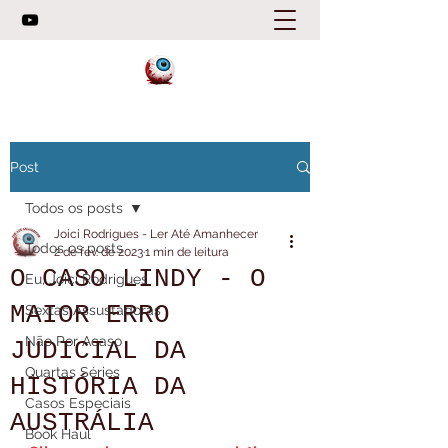
Post
Todos os posts
Joici Rodrigues - Ler Até Amanhecer
Todos os posts
2 de fev. de 2023
1 min de leitura
O CASO LINDY - O
Eu, Joici Rodrigues
MAIOR ERRO
Sextas Assustadoras
Não Por Acaso
JUDICIAL DA
Quartas Séries
HISTÓRIA DA
Casos Especiais
AUSTRÁLIA
Book Haul