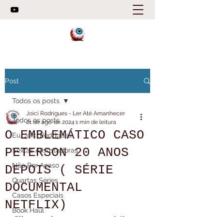
Post
Todos os posts
Joici Rodrigues - Ler Até Amanhecer
Todos os posts
21 de ago. de 2024
1 min de leitura
O EMBLEMÁTICO CASO
Eu, Joici Rodrigues
PETERSON 20 ANOS
Sextas Assustadoras
Não Por Acaso
DEPOIS ( SÉRIE
Quartas Séries
DOCUMENTAL
Casos Especiais
NETFLIX)
Book Haul