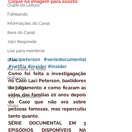
Clique na imagem para assistir:
Clube da Leitura
Folheando
Informações do Canal
Itens do Canal
Joici Responde
Live para membros
#lacipeterson
#seriedocumental
Lives
#netflix
#insider
#insider
Na Calada Da Noite
Como foi feita a investigagação 
Reflexões
no Caso Laci Peterson, bastidores 
do julgamento e como ficaram as 
Resenhas
vidas das famílias 20 anos depois 
Tour Pela Estante
do Caso que não era sobre 
Vlogs
pessoas famosas, mas repercutiu 
tanto quanto.
SÉRIE DOCUMENTAL EM 3 
EPISÓDIOS DISPONÍVEIS NA 