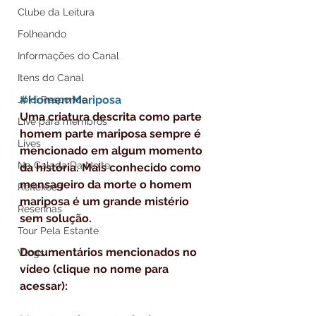
Clube da Leitura
Folheando
Informações do Canal
Itens do Canal
#HomemMariposa
Joici Responde
Uma criatura descrita como parte 
Live para membros
homem parte mariposa sempre é 
Lives
mencionado em algum momento 
Na Calada Da Noite
da história. Mais conhecido como 
mensageiro da morte o homem 
Reflexões
mariposa é um grande mistério 
Resenhas
sem solução.
Tour Pela Estante
Documentários mencionados no 
Vlogs
vídeo (clique no nome para 
acessar):