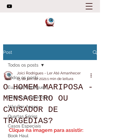
Post
Todos os posts
Joici Rodrigues - Ler Até Amanhecer
Todos os posts
15 de jan. de 2021
1 min de leitura
O HOMEM MARIPOSA -
Eu, Joici Rodrigues
MENSAGEIRO OU
Sextas Assustadoras
Não Por Acaso
CAUSADOR DE
Quartas Séries
TRAGÉDIAS?
Casos Especiais
Clique na imagem para assistir:
Book Haul