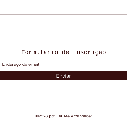
TRIÂNGULO AMOROSO?
BER
MÃE DE SUSPEITO CONTA
POP
TUDO A POLÍCIA - CASO
PES
MARCELO MAGALHÃES (
SEN
CARAPICUÍBA )
POU
Formulário de inscrição
Enviar
©2020 por Ler Até Amanhecer.