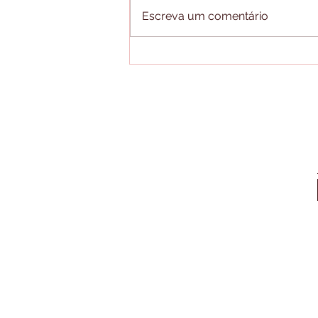
Escreva um comentário
FEZ PIX PARA O
PRÓPRIO ENTERR0, MAS
ALUGOU CARRO PARA NÃO
SER RECONHECIDO?
GOIATUBA - GO