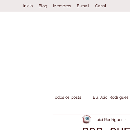
Início
Blog
Membros
E-mail
Canal
Todos os posts
Eu, Joici Rodrigues
Joici Rodrigues -
Book Haul
Clube da Leitura