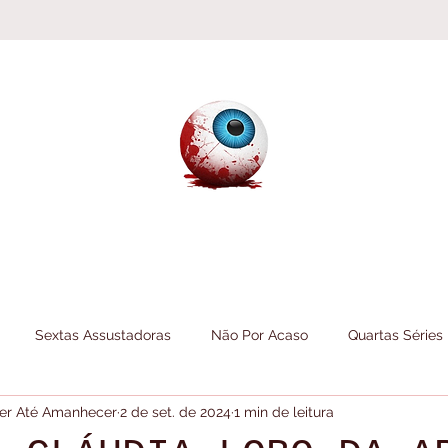
Sextas Assustadoras
Não Por Acaso
Quartas Séries
 Ler Até Amanhecer
2 de set. de 2024
1 min de leitura
Folheando
Informações do Canal
Itens do Canal