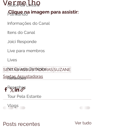
Vermelho
Clube da Leitura
Clique na imagem para assistir:
Folheando
Informações do Canal
Itens do Canal
Joici Responde
Live para membros
Lives
Na Calada Da Noite
SEXTAS ASSUSTADORAS
SUZANE
Sextas Assustadoras
Reflexões
Resenhas
Tour Pela Estante
Vlogs
Ver tudo
Posts recentes