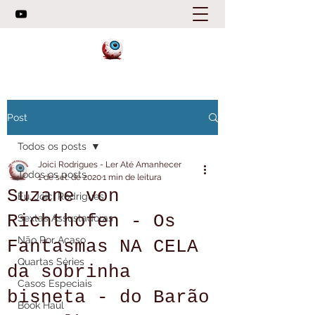
Post
Todos os posts
Joici Rodrigues - Ler Até Amanhecer
Todos os posts
1 de set. de 2020
1 min de leitura
Suzane von
Eu, Joici Rodrigues
Richthofen - Os
Sextas Assustadoras
Não Por Acaso
Fantasmas NA CELA
Quartas Séries
da sobrinha
Casos Especiais
bisneta - do Barão
Book Haul