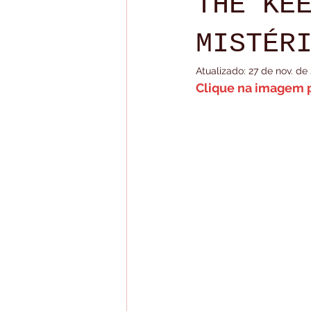
THE KE
Live para membros
Lives
MISTÉR
Atualizado:
27 de nov. de
Clique na imagem pa