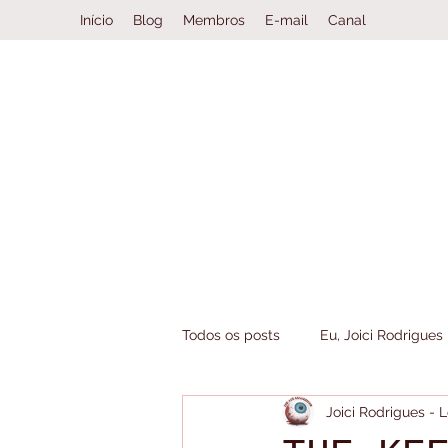
Início
Blog
Membros
E-mail
Canal
Todos os posts
Eu, Joici Rodrigues
Joici Rodrigues -
Book Haul
Clube da Leitura