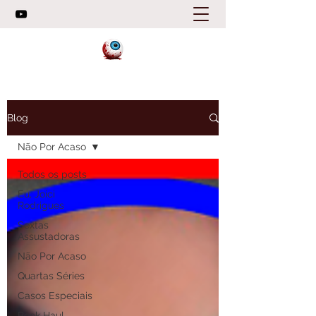
Blog
Não Por Acaso
Todos os posts
Eu, Joici
Rodrigues
Sextas
Assustadoras
Não Por Acaso
Quartas Séries
Casos Especiais
Book Haul