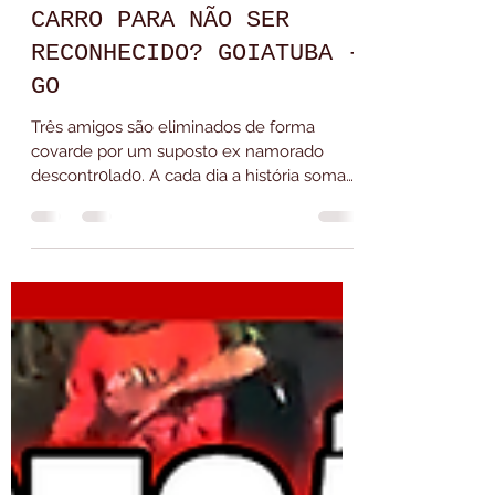
há 5 dias
1 min de leitura
FEZ PIX PARA O PRÓPRIO
ENTERR0, MAS ALUGOU
CARRO PARA NÃO SER
RECONHECIDO? GOIATUBA -
GO
Três amigos são eliminados de forma
covarde por um suposto ex namorado
descontr0lad0. A cada dia a história soma
mais pontos sem sentido a menos que
possamos considerar o que poucos
querem dizer? O que sabemos do caso dos
amigos DE #goiatuba #goiás