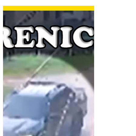
POUCOS ( UBATUBA)
A grande reviravolta no Caso Berenice
poder ter sido o encontro da mesma.
Depois de 17 dias desaparecida, me
questiono se os interessados imaginavam
que alguém procuraria por ela? Em 20 dias
relatos anônimos de moradores de
Ubatuba contam como a Dinâmica da
cidade realmente funcionava onde ELIANE
ERA A "LEI". Manda quem pode e obedece
quem tem juízo?