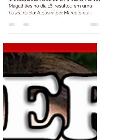
DE SUSPEITO CONTA TUDO
A POLÍCIA - CASO
MARCELO MAGALHÃES (
CARAPICUÍBA )
O desaparecimento do empresário Marcelo
Magalhães no dia 16, resultou em uma
busca dupla: A busca por Marcelo e a
busca pela verdade. Enquanto buscas na
mata eram realizadas, a policia interrogava
os principais suspeitos para entender a
motivação do possível CR1M3. Foi rápido
para polícia descobrir que Marcelo vivia um
SUPOSTO TRIÂNGULO AMOROSO
ENVOLVENDO UM DOS SUSPEITOS