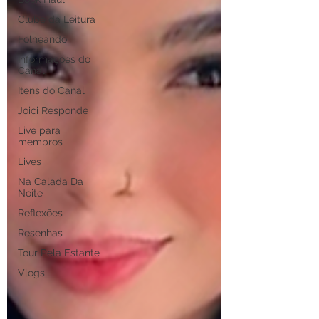
Clube da Leitura
Folheando
Informações do
Canal
Itens do Canal
Joici Responde
Live para
membros
Lives
Na Calada Da
Noite
Reflexões
Resenhas
Tour Pela Estante
Vlogs