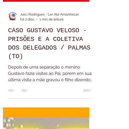
Joici Rodrigues - Ler Até Amanhecer
há 2 dias
1 min de leitura
CASO GUSTAVO VELOSO -
PRISÕES E A COLETIVA
DOS DELEGADOS / PALMAS
(TO)
Depois de uma separação o menino
Gustavo fazia visitas ao Pai, porém em sua
última visita a mãe gravou o filho dizendo:
Não quero ir, ele me B4T3. O Caso
aconteceu na cidade de #palmastocantins