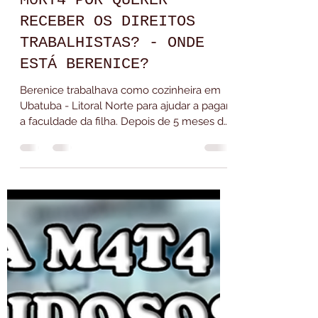
Joici Rodrigues - Ler Até Amanhecer
13 de jul.
1 min de leitura
M0RT4 POR QUERER
RECEBER OS DIREITOS
TRABALHISTAS? - ONDE
ESTÁ BERENICE?
Berenice trabalhava como cozinheira em
Ubatuba - Litoral Norte para ajudar a pagar
a faculdade da filha. Depois de 5 meses de
trabalho foi demitida e o pagamento dos
direitos trabalhistas se tornou um