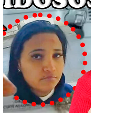
problema. Berenice desapareceu e depois
de 14 dias a polícia já não procura uma
mulher desaparecida...... Ela pode ter
M0RR1D0 por exigir o pagamento dos
próprios direitos