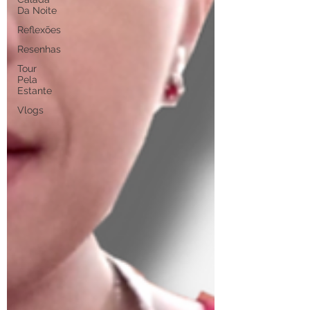
Da Noite
Reflexões
Resenhas
Tour
Pela
Estante
Vlogs