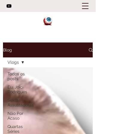
Blog
Vlogs
Todos os
posts
Eu, Joici
Rodrigues
Sextas
Assustadoras
Não Por
Acaso
Quartas
Séries