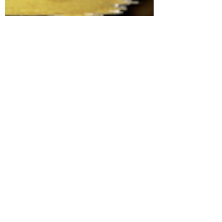
Joici Rodrigues - Ler Até Amanhecer
18 de out. de 2020
1 min de leitura
TENTATIVA DE UM VLOG -
MINHA MADRUGADA
LIVROS NUNCA MOSTRADOS E
GATINHOS...