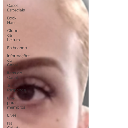
Casos
Especiais
Book
Haul
Clube
da
Leitura
Folheando
Informações
do
Canal
Itens do
Canal
Joici
Responde
Live
para
membros
Lives
Na
Calada