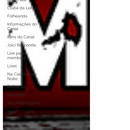
Clube da Leitura
Folheando
Informações do
Canal
Itens do Canal
Joici Responde
Live para
membros
Lives
Na Calada Da
Noite
Reflexões
Resenhas
Tour Pela Estante
Vlogs