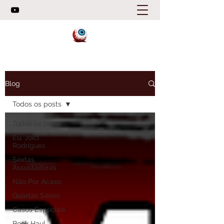
Blog
Todos os posts
Todos os posts
Eu, Joici
Rodrigues
Sextas
Assustadoras
Não Por Acaso
Quartas Séries
Casos Especiais
Book Haul