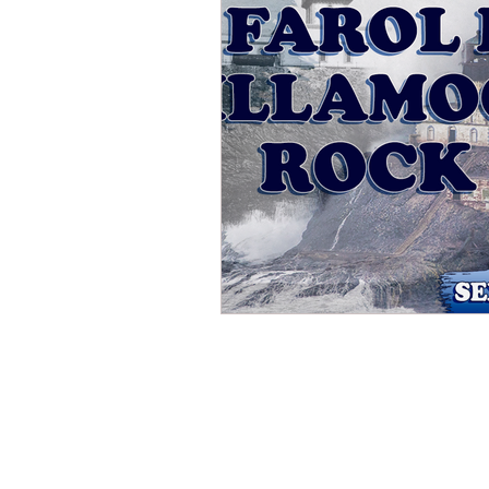
Itens do Canal
Joici R
Reflexões
Resenhas