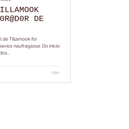
ILLAMOOK
lada Da Noite
0R@D0R DE
 de Tillamook foi
navios naufragasse. Do início
os...