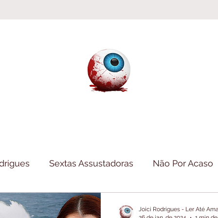
odrigues
Sextas Assustadoras
Não Por Acaso
Haul
Clube da Leitura
Folheando
Inform
Joici Rodrigues - Ler Até A
26 de jan. de 2024
1 min de