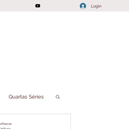
Login
Quartas Séries
ações do Canal
manhecer
 leitura