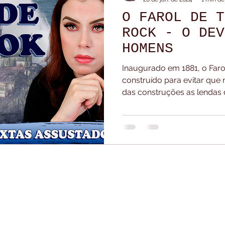
O FAROL DE T
esponde
Live para membros
Lives
Na Ca
ROCK - O DEV
HOMENS
Tour Pela Estante
Vlogs
Inaugurado em 1881, o Farol
construído para evitar que 
das construções as lendas d