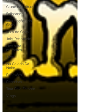
Clube da Leitura
Folheando
Informações do
Canal
Itens do Canal
Joici Responde
Live para
membros
Lives
Na Calada Da
Noite
Reflexões
Resenhas
Tour Pela Estante
Vlogs