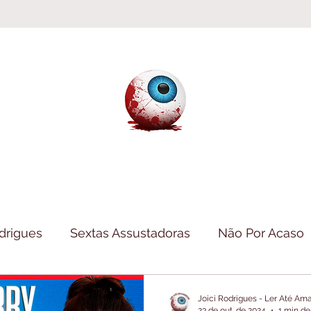
odrigues
Sextas Assustadoras
Não Por Acaso
Haul
Clube da Leitura
Folheando
Inform
Joici Rodrigues - Ler Até A
23 de out. de 2024
1 min de