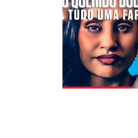
Itens do Canal
Joici R
Reflexões
Resenhas