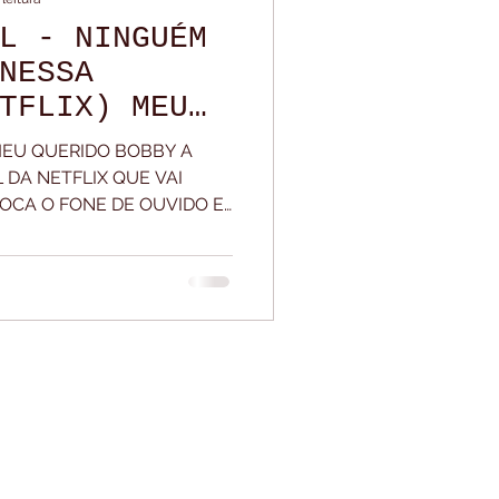
L - NINGUÉM
lada Da Noite
NESSA
TFLIX) MEU
de MEU QUERIDO BOBBY A
DA NETFLIX QUE VAI
LOCA O FONE DE OUVIDO E