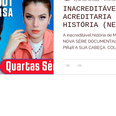
INACREDITÁVE
esponde
Live para membros
Lives
Na Ca
ACREDITARIA 
HISTÓRIA (NE
QUERIDO BOBY
Tour Pela Estante
Vlogs
A inacreditável história 
NOVA SÉRIE DOCUMENTAL 
PIR4R A SUA CABEÇA, CO
....