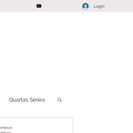
Login
Quartas Séries
ações do Canal
manhecer
 leitura