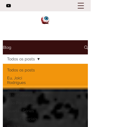
Blog
Todos os posts
Todos os posts
Eu, Joici
Rodrigues
Sextas
Assustadoras
Não Por Acaso
Quartas Séries
Casos Especiais
Book Haul