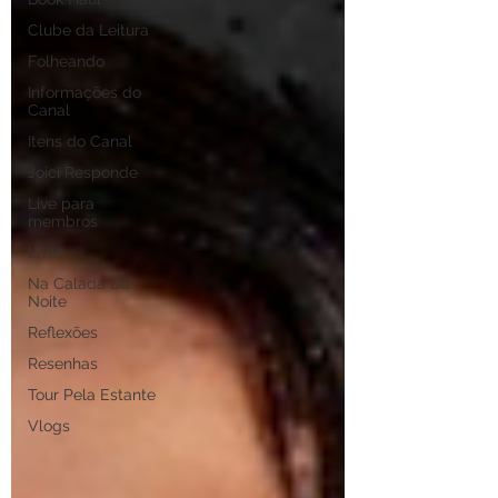
Clube da Leitura
Folheando
Informações do
Canal
Itens do Canal
Joici Responde
Live para
membros
Lives
Na Calada Da
Noite
Reflexões
Resenhas
Tour Pela Estante
Vlogs