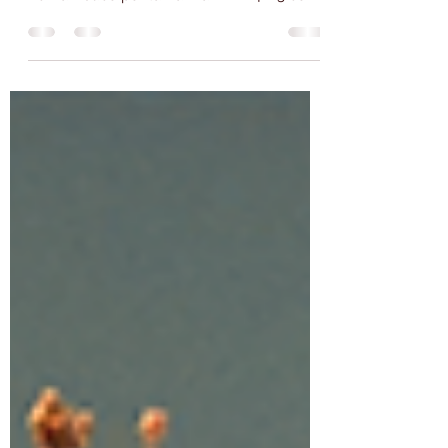
de fevereiro, chocou a cidade de Tabira em
Pernambuco por tamanha BARB4R13 com
um BB de 2 AN0S DE IDADE