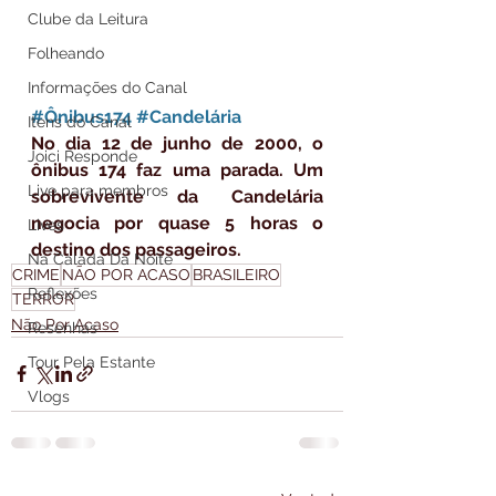
Clube da Leitura
Folheando
Informações do Canal
#Ônibus174
#Candelária
Itens do Canal
No dia 12 de junho de 2000, o 
Joici Responde
ônibus 174 faz uma parada. Um 
Live para membros
sobrevivente da Candelária 
negocia por quase 5 horas o 
Lives
destino dos passageiros.
Na Calada Da Noite
CRIME
NÃO POR ACASO
BRASILEIRO
Reflexões
TERROR
Não Por Acaso
Resenhas
Tour Pela Estante
Vlogs