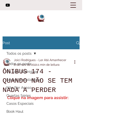
Post
Todos os posts
Joici Rodrigues - Ler Até Amanhecer
Todos os posts
8 de nov. de 2021
1 min de leitura
ÔNIBUS 174 -
Eu, Joici Rodrigues
QUANDO NÃO SE TEM
Sextas Assustadoras
Não Por Acaso
NADA A PERDER
Quartas Séries
Clique na imagem para assistir:
Casos Especiais
Book Haul