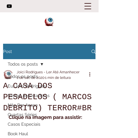
Post
Todos os posts
Joici Rodrigues - Ler Até Amanhecer
Todos os posts
1 de set. de 2020
1 min de leitura
A CASA DOS
Eu, Joici Rodrigues
PESADELOS ( MARCOS
Sextas Assustadoras
Não Por Acaso
DEBRITO) TERROR#BR
Quartas Séries
Clique na imagem para assistir:
Casos Especiais
Book Haul