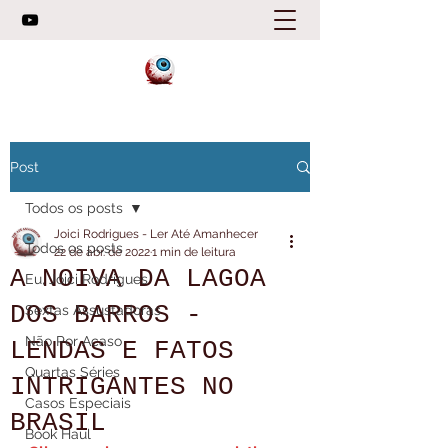
Post
Todos os posts
Joici Rodrigues - Ler Até Amanhecer
Todos os posts
22 de abr. de 2022
1 min de leitura
A NOIVA DA LAGOA
Eu, Joici Rodrigues
DOS BARROS -
Sextas Assustadoras
Não Por Acaso
LENDAS E FATOS
Quartas Séries
INTRIGANTES NO
Casos Especiais
BRASIL
Book Haul