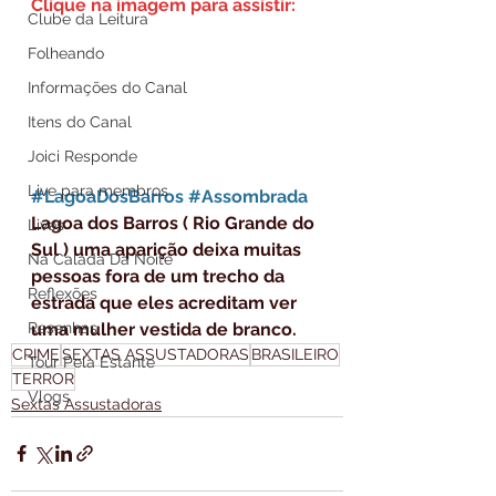
Clique na imagem para assistir:
Clube da Leitura
Folheando
Informações do Canal
Itens do Canal
Joici Responde
Live para membros
#LagoaDosBarros
#Assombrada
Lagoa dos Barros ( Rio Grande do 
Lives
Sul ) uma aparição deixa muitas 
Na Calada Da Noite
pessoas fora de um trecho da 
Reflexões
estrada que eles acreditam ver 
uma mulher vestida de branco. 
Resenhas
CRIME
SEXTAS ASSUSTADORAS
BRASILEIRO
Tour Pela Estante
TERROR
Vlogs
Sextas Assustadoras