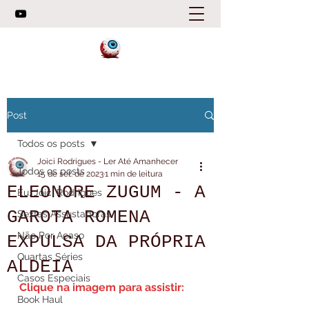
Post
Todos os posts
Joici Rodrigues - Ler Até Amanhecer
Todos os posts
15 de set. de 2023
1 min de leitura
ELEONORE ZUGUM - A
Eu, Joici Rodrigues
GAROTA ROMENA
Sextas Assustadoras
Não Por Acaso
EXPULSA DA PRÓPRIA
Quartas Séries
ALDEIA
Casos Especiais
Clique na imagem para assistir:
Book Haul