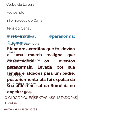
Clube da Leitura
Folheando
Informações do Canal
Itens do Canal
#sobrenatural
#paranormal
Joici Responde
#romênia
Live para membros
Eleonore acreditou que foi devido 
Lives
a uma moeda maligna que 
Na Calada Da Noite
desencadeou os eventos 
paranormais. Levada por sua 
Reflexões
família e aldeões para um padre, 
Resenhas
posteriormente ela foi expulsa da 
Tour Pela Estante
sua aldeia no sul da Romênia no 
ano de 1924.
Vlogs
JOICI RODRIGUES
SEXTAS ASSUSTADORAS
TERROR
Sextas Assustadoras