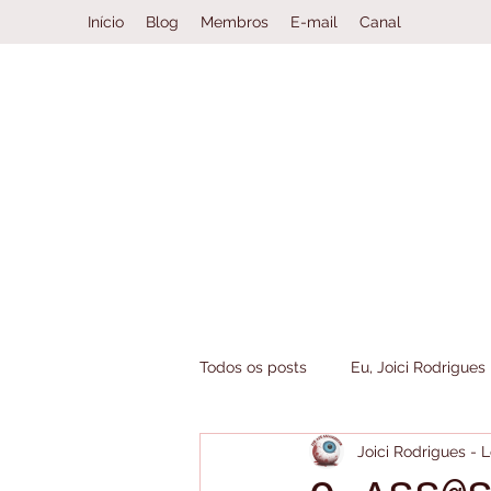
Início
Blog
Membros
E-mail
Canal
Todos os posts
Eu, Joici Rodrigues
Joici Rodrigues -
Book Haul
Clube da Leitura