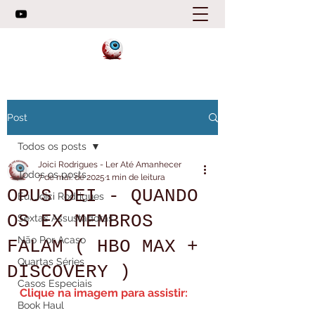
Post
Todos os posts
Joici Rodrigues - Ler Até Amanhecer
Todos os posts
7 de mai. de 2025
1 min de leitura
OPUS DEI - QUANDO
Eu, Joici Rodrigues
OS EX MEMBROS
Sextas Assustadoras
Não Por Acaso
FALAM ( HBO MAX +
Quartas Séries
DISCOVERY )
Casos Especiais
Clique na imagem para assistir:
Book Haul