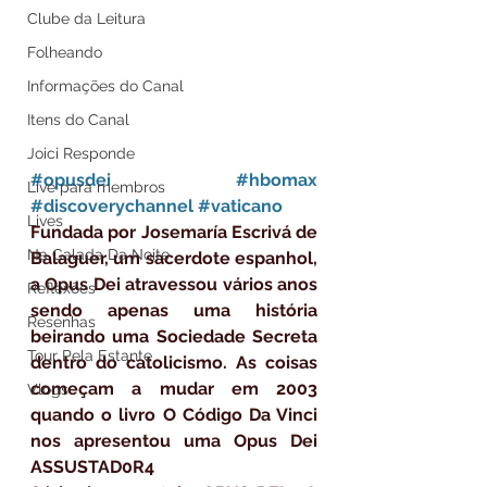
Clube da Leitura
Folheando
Informações do Canal
Itens do Canal
Joici Responde
#opusdei
#hbomax
Live para membros
#discoverychannel
#vaticano
Lives
Fundada por Josemaría Escrivá de 
Na Calada Da Noite
Balaguer, um sacerdote espanhol, 
a Opus Dei atravessou vários anos 
Reflexões
sendo apenas uma história 
Resenhas
beirando uma Sociedade Secreta 
Tour Pela Estante
dentro do catolicismo. As coisas 
começam a mudar em 2003 
Vlogs
quando o livro O Código Da Vinci 
nos apresentou uma Opus Dei 
ASSUSTAD0R4