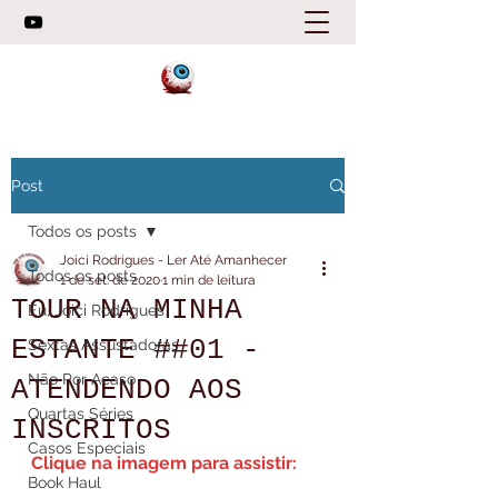
Post
Todos os posts
Joici Rodrigues - Ler Até Amanhecer
Todos os posts
1 de set. de 2020
1 min de leitura
TOUR NA MINHA
Eu, Joici Rodrigues
ESTANTE ##01 -
Sextas Assustadoras
Não Por Acaso
ATENDENDO AOS
Quartas Séries
INSCRITOS
Casos Especiais
Clique na imagem para assistir:
Book Haul